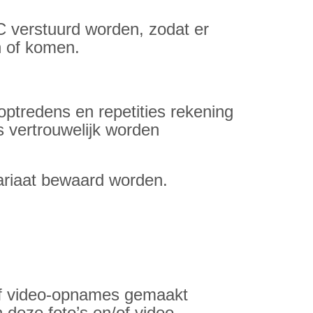
CC verstuurd worden, zodat er
n of komen.
optredens en repetities rekening
s vertrouwelijk worden
etariaat bewaard worden.
/of video-opnames gemaakt
 deze foto’s en/of video-