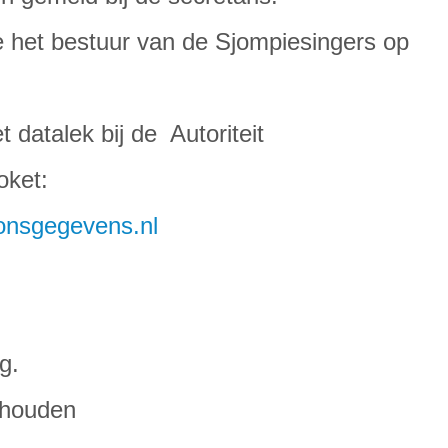
e het bestuur van de Sjompiesingers op
et datalek bij de Autoriteit
oket:
oonsgegevens.nl
g.
 houden